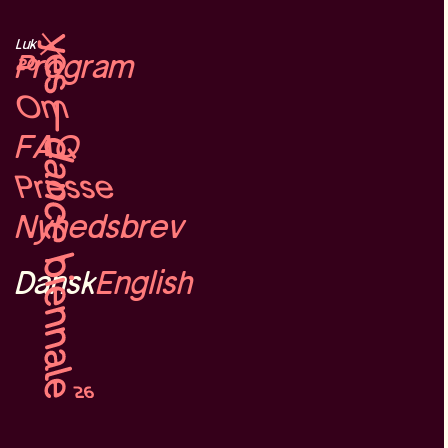
Dansk
English
Luk
Program
Om
FAQ
Presse
Nyhedsbrev
Dansk
English