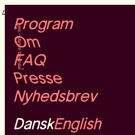
Dansk
English
Program
Om
Program
FAQ
tilføjes løben
Presse
Nyhedsbrev
Programmet A-Å
Kalender
Dansk
English