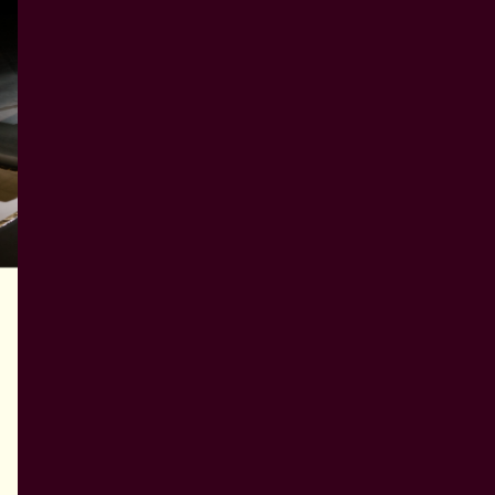
Forestilling
Forestilling
Michel – The Animals I Am
Mountain
Chiara Bersani sætter spørgsmålstegn ved
Mountainbuildin
kroppens plads i samfundet. Hendes
sanselig oplev
personlige erfaring med handicap har
over alt det, d
formet både hendes opfattelse og hendes
landskab, menn
kunstneriske fantasi og skærpet det unikke
Læs mere
naturens foran
i hendes tilgang.
Læs m