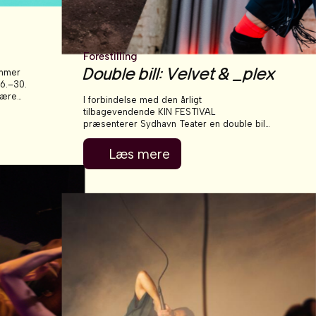
Forestilling
Double bill: Velvet & _plex
ummer
26.–30.
lære
I forbindelse med den årligt
kanten
tilbagevendende KIN FESTIVAL
t gratis.
præsenterer Sydhavn Teater en double bill
med værker af Claire Vivenne Sobottke og
ilip
Alma Toaspern, der på hver sin måde
Læs mere
 11
undersøger kroppens natur. I hhv. et
kostrueret vildnis og et lydunivers af 1.000
pophits forsøger de at skabe mening i
kaosset. De to værker åbner årets KIN
FESTIVAL.