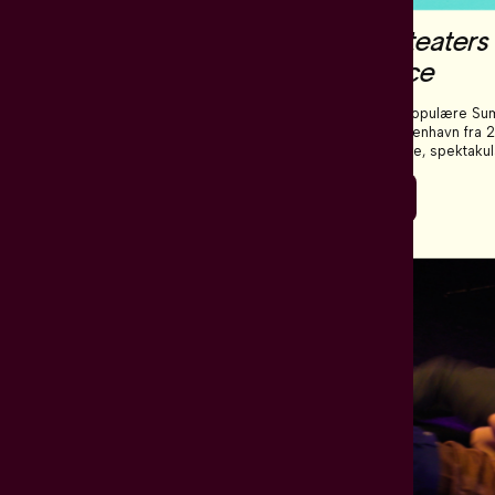
k
Forestilling
Dansk Danseteaters
i spændingsfeltet mellem
Summer Dance
og repræsentation? I
ersøger koreograf og
an Willemse de koder og
Dansk Danseteaters populære S
knytter sig til sort
Dance er tilbage i København fra 
ere
g åbner dem op i et sanseligt
august 2026 – i år i nye, spektaku
oreografisk landskab.
omgivelser helt fremme ved vand
foran Operahuset - og så endda hel
Læs mere
Årets forestilling er et værk af den
eftertragtede svenske koreograf Ph
Berlin, som skabes til kompagniets
verdensklasse dansere.