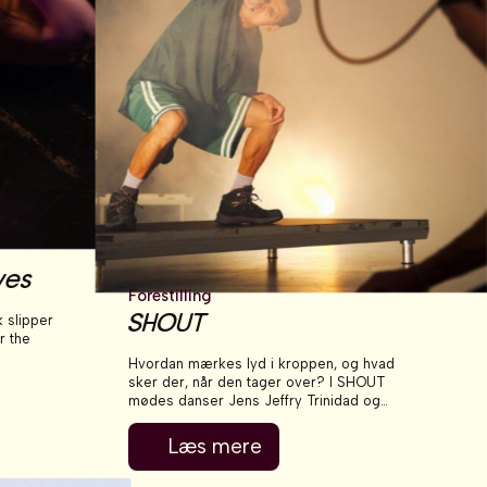
ves
Forestilling
SHOUT
k slipper
r the
Hvordan mærkes lyd i kroppen, og hvad
ommelse,
sker der, når den tager over? I SHOUT
 Tim
mødes danser Jens Jeffry Trinidad og
rup Elbo.
musiker Marcus Amadeus i en intens og
sanselig undersøgelse af, hvordan musik,
Læs mere
rytme og vibration former, bevæger og
forandrer kroppen.