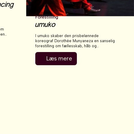
ncing
Forestilling
umuko
em
 en
I umuko skaber den prisbelønnede
koreograf Dorothée Munyaneza en sanselig
forestilling om fællesskab, håb og
modstand, båret af unge rwandiske
dansere, musikere og poeter. En hyldest til
Læs mere
glæde, kærlighed og solidaritet på tværs af
generationer.