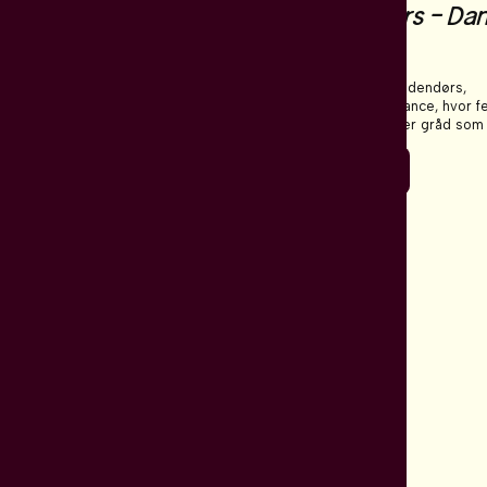
The Lamenters - Da
ge at høre til? Koreograf
Into Tears
Hammeken undersøger sit
hørsforhold mellem Grønland og
er en poetisk og kropslig
The Lamenters er en udendørs,
f sprog, identitet og det at
stedsspecifik performance, hvor f
ere
urer.
performere undersøger gråd som
kollektiv, kropslig praksis.
Læs mere