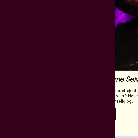
Forestilling
Never the Same Sel
building
Hvad sker der, hvis vi for et øjebli
fortællingen om, hvem vi er? Neve
g inviterer publikum ind i en
Same Selves er en sanselig og
else og en rolig refleksion
undersøgende forestilling om huk
er forbinder os: krop og
identitet og tid skabt af koreograf
Læs mere
eskelig handling og
Matiakis og komponist Katrine Gra
dringer.
ere