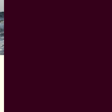
Forestilling
Waterkind
I Waterkind undersøger duoen Land Before
Time relationen mellem to kroppe i
konstant bevægelse, inspireret af vandets
strømme, rytmer og skiftende former.
Læs mere