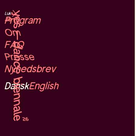
Dansk
English
Luk
Program
Om
FAQ
Presse
Nyhedsbrev
Dansk
English