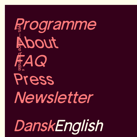
Dansk
English
Programme
About
FAQ
Press
Newsletter
Dansk
English